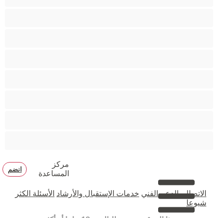
متوسطة الثديين
مدخنات
مفتولة العضلات
ممتلئات الجسم
ممثلة أفلام إباحية
ناضج
هنود
مركز
انضم
المساعدة
الاتصال بالدعم الفني
خدمات الإستقبال والأرشاد
الأسئلة الكثر
شيوعا