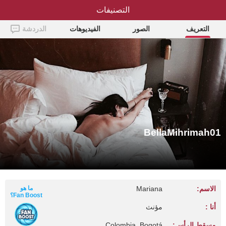
التصنيفات
BellaMihrimah01
التعريف
الصور
الفيديوهات
الدردشة
BellaMihrimah01
الاسم:
Mariana
ما هو
Fan Boost؟
أنا :
مؤنث
مسقط الرأس:
Colombia, Bogotá