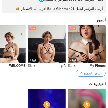
أرسل التوكينز لجعل
BellaMihrimah01
أقرب إلى
الانتصار!
الصور
مجاناً
مجاناً
4
2
58
51
WELCOME
gift
My Photos
عرض الجميع
الفيديوهات