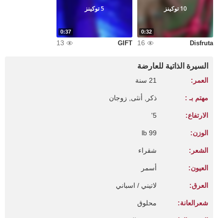
10 توكينز
5 توكينز
0:37
0:32
13
16
GIFT
Disfruta
السيرة الذاتية للعارضة
العمر:
21 سنة
مهتم بـ :
ذكر, أنثى, زوجان
الارتفاع:
5'
الوزن:
99 lb
الشعر:
شقراء
العيون:
أسمر
العرق:
لاتيني / اسباني
شعرالعانة:
محلوق