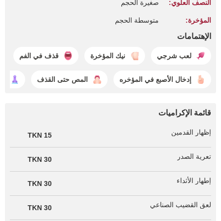
النصف العلوي:
صغيرة الحجم
المؤخرة:
متوسطة الحجم
الإهتمامات
لعب شرجي
نيك المؤخرة
قذف في الفم
إدخال الأصبع في المؤخره
المص حتى القذف
ال
قائمة الإكراميات
إظهار القدمين
15 TKN
تعرية الصدر
30 TKN
إطهار الأثداء
30 TKN
لعق القضيب الصناعي
30 TKN