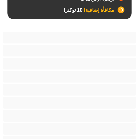
مكافأة إضافية!
10 توكنز!
آسيوي
أفضل عارضات الدردشة الخاصة
اطلاق السوائل
الأدوات
الجدة
الجنس العبودي
الصبايا
اللاتينيات
المراهقين 18‏+