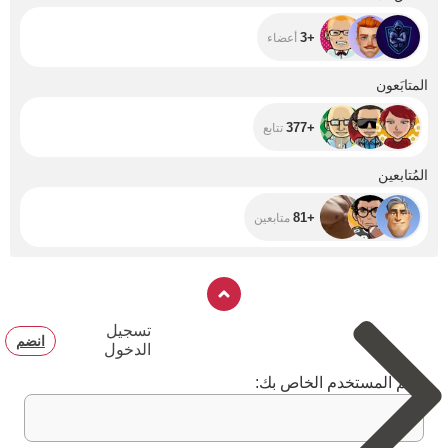
+3
أعضاء
+377
المتابَعون
+377
تتابع
+81
المُتابعين
+81
متابعين
تسجيل
انضم
الدخول
اسم المستخدم الخاص بك: