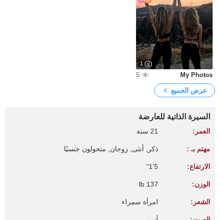
1
5
My Photos
عرض الجميع
السيرة الذاتية للعارضة
العمر:
21 سنة
مهتم بـ :
ذكر, أنثى, زوجان, متحولون جنسيًا
الارتفاع:
5'1"
الوزن:
137 lb
الشعر:
امرأة سمراء
العيون:
أسمر