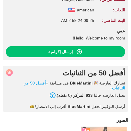
اللغات:
american
البث الماضي:
24.09.25 2:59 AM
عني
Hello! Welcome to my room!
إرسال إكرامية
أفضل 50 من الثنائيات
تشارك العارضة
BlueMartini
في مسابقة «
أفضل 50 من
الثنائيات
».
تحتل العارضة حاليا
633 المركز
(0 نقطة).
أرسل التوكينز لجعل
BlueMartini
أقرب إلى
الانتصار!
الصور
مجاناً