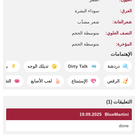
العرق:
سوداء البشرة
شعرالعانة:
شعر مشذّب
النصف العلوي:
متوسطة الحجم
المؤخرة:
متوسطة الحجم
الإهتمامات
دردشة
Dirty Talk
تديلك الوجه
بشكل
الرقص
الإستمتاع
لعب الأصابع
التقبيل
التعليقات (1)
19.09.2025
BlueMartini
done