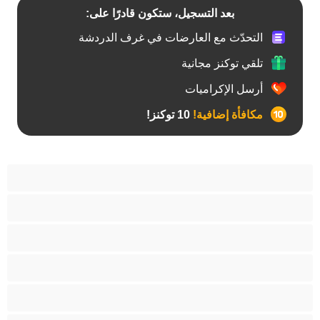
بعد التسجيل، ستكون قادرًا على:
التحدّث مع العارضات في غرف الدردشة
تلقي توكنز مجانية
أرسل الإكراميات
مكافأة إضافية!
10 توكنز!
آسيوي
أفضل عارضات الدردشة الخاصة
اطلاق السوائل
الأدوات
الجدة