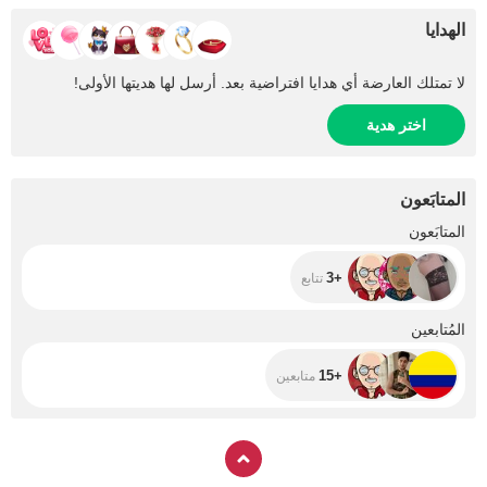
الهدايا
لا تمتلك العارضة أي هدايا افتراضية بعد. أرسل لها هديتها الأولى!
اختر هدية
المتابَعون
+3
المتابَعون
+3
تتابع
+15
المُتابعين
+15
متابعين