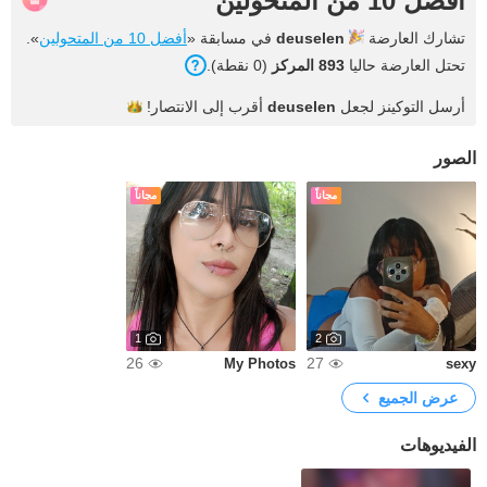
أفضل 10 من المتحولين
تشارك العارضة
deuselen
في مسابقة «
أفضل 10 من المتحولين
».
تحتل العارضة حاليا
893 المركز
(0 نقطة).
أرسل التوكينز لجعل
deuselen
أقرب إلى
الانتصار!
الصور
مجاناً
مجاناً
1
2
26
27
My Photos
sexy
عرض الجميع
الفيديوهات