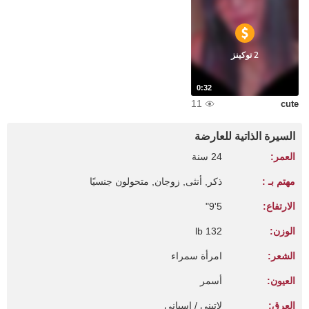
2 توكينز
0:32
11
cute
السيرة الذاتية للعارضة
العمر:
24 سنة
مهتم بـ :
ذكر, أنثى, زوجان, متحولون جنسيًا
الارتفاع:
5'9"
الوزن:
132 lb
الشعر:
امرأة سمراء
العيون:
أسمر
العرق:
لاتيني / اسباني