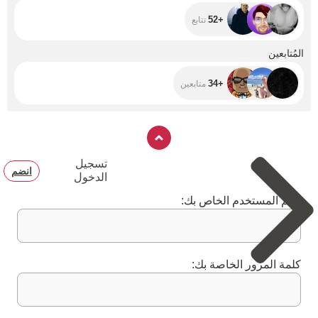
motorcycle to
facilitate my
+52
تتابع
mobility is a great
desire for which
we want to
+34
المُتابعين
continue being
able to study
quietly
+34
متابعين
تسجيل
انضم
الدخول
اسم المستخدم الخاص بك:
كلمة المرور الخاصة بك: