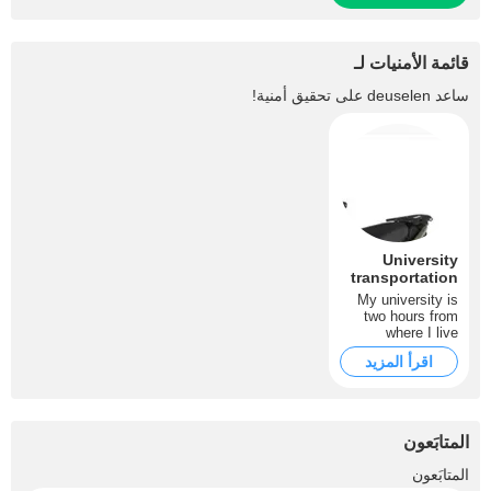
قائمة الأمنيات لـ
ساعد
deuselen
على تحقيق أمنية!
University
transportation
My university is
two hours from
where I live
because it is in
اقرأ المزيد
another city many
times I lose
classes for the
bus system
something that I
المتابَعون
dislike because I
love to study for
+52
المتابَعون
that I want a