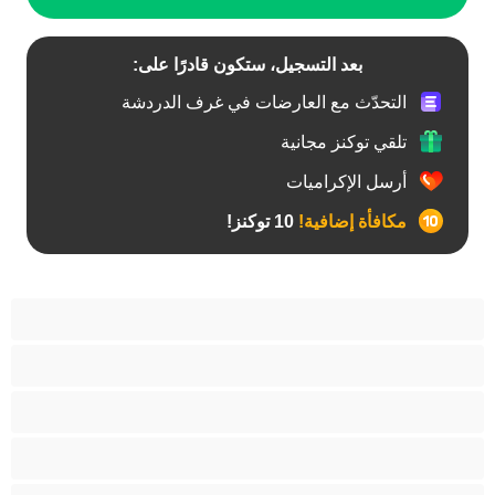
بعد التسجيل، ستكون قادرًا على:
التحدّث مع العارضات في غرف الدردشة
تلقي توكنز مجانية
أرسل الإكراميات
مكافأة إضافية!
10 توكنز!
آسيوي
أفضل عارضات الدردشة الخاصة
اطلاق السوائل
الأدوات
الجدة