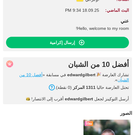
البث الماضي:
18.09.25 9:34 PM
عني
Hello, welcome to my room!
إرسال إكرامية
أفضل 10 من الشبان
تشارك العارضة
edwardgilbert
في مسابقة «
أفضل 10 من
الشبان
».
تحتل العارضة حاليا
1311 المركز
(0 نقطة).
أرسل التوكينز لجعل
edwardgilbert
أقرب إلى
الانتصار!
الصور
مجاناً