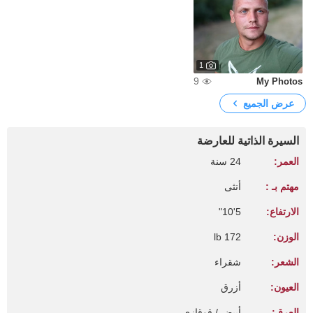
1
9
My Photos
عرض الجميع
السيرة الذاتية للعارضة
العمر:
24 سنة
مهتم بـ :
أنثى
الارتفاع:
5'10"
الوزن:
172 lb
الشعر:
شقراء
العيون:
أزرق
العرق:
أبيض / قوقازي