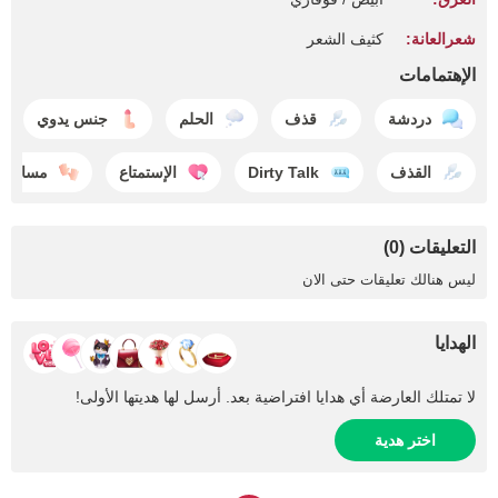
شعرالعانة:
كثيف الشعر
الإهتمامات
دردشة
قذف
الحلم
جنس يدوي
القذف
Dirty Talk
الإستمتاع
مساج
التعليقات (0)
ليس هنالك تعليقات حتى الان
الهدايا
لا تمتلك العارضة أي هدايا افتراضية بعد. أرسل لها هديتها الأولى!
اختر هدية