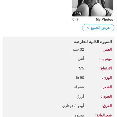
1
0
My Photos
عرض الجميع
السيرة الذاتية للعارضة
العمر:
32 سنة
مهتم بـ :
أنثى
الارتفاع:
5'5"
الوزن:
90 lb
الشعر:
شقراء
العيون:
أزرق
العرق:
أبيض / قوقازي
شعرالعانة:
محلوق