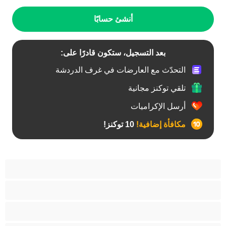
أنشئ حسابًا
بعد التسجيل، ستكون قادرًا على:
التحدّث مع العارضات في غرف الدردشة
تلقي توكنز مجانية
أرسل الإكراميات
مكافأة إضافية!
10 توكنز!
آسيوي
أفضل عارضات الدردشة الخاصة
اطلاق السوائل