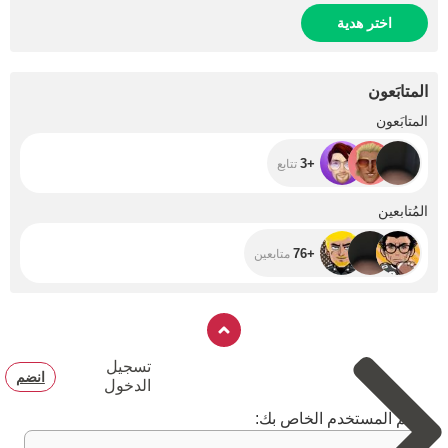
اختر هدية
المتابَعون
+3
المتابَعون
+3
تتابع
+76
المُتابعين
+76
متابعين
تسجيل
انضم
الدخول
اسم المستخدم الخاص بك: