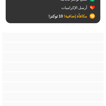
أرسل الإكراميات
مكافأة إضافية!
10 توكنز!
آسيوي
أفضل عارضات الدردشة الخاصة
اطلاق السوائل
الأدوات
الجدة
الجنس العبودي
الصبايا
اللاتينيات