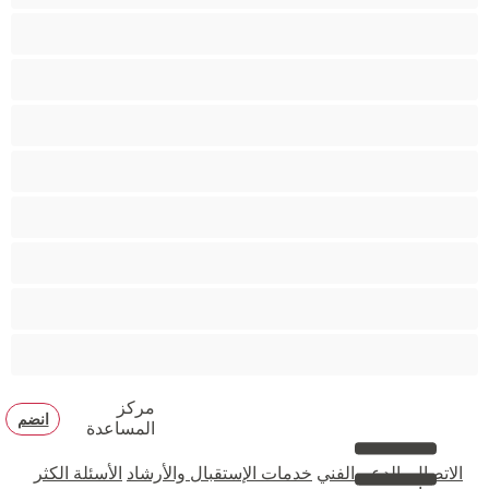
مؤخرة كبيرة
متوسطة الثديين
مدخنات
مفتولة العضلات
ممتلئات الجسم
ممثلة أفلام إباحية
ناضج
هنود
مركز
انضم
المساعدة
الاتصال بالدعم الفني
خدمات الإستقبال والأرشاد
الأسئلة الكثر