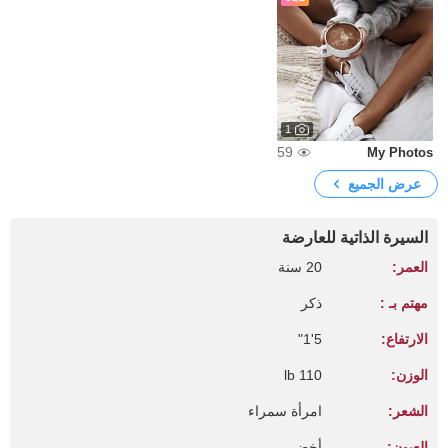
1
59
My Photos
عرض الجميع
السيرة الذاتية للعارضة
العمر:
20 سنة
مهتم بـ :
ذكر
الارتفاع:
5'1"
الوزن:
110 lb
الشعر:
امرأة سمراء
العيون:
أخضر