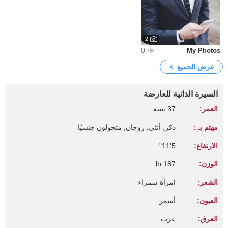
2
0
My Photos
عرض الجميع
السيرة الذاتية للعارضة
العمر:
37 سنة
مهتم بـ :
ذكر, أنثى, زوجان, متحولون جنسيًا
الارتفاع:
5'11"
الوزن:
187 lb
الشعر:
امرأة سمراء
العيون:
أسمر
العرق:
عرب