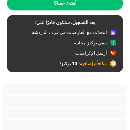
أنشئ حسابًا
بعد التسجيل، ستكون قادرًا على:
التحدّث مع العارضات في غرف الدردشة
تلقي توكنز مجانية
أرسل الإكراميات
مكافأة إضافية!
10 توكنز!
آسيوي
أفضل عارضات الدردشة الخاصة
اطلاق السوائل
الأدوات