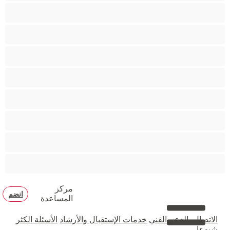
مؤخرة كبيرة
متوسطة الثديين
مدخنات
مفتولة العضلات
ممتلئات الجسم
ممثلة أفلام إباحية
ناضج
هنود
مركز
انضم
المساعدة
الاتصال بالدعم الفني
خدمات الإستقبال والأرشاد
الأسئلة الكثر
شيوعا