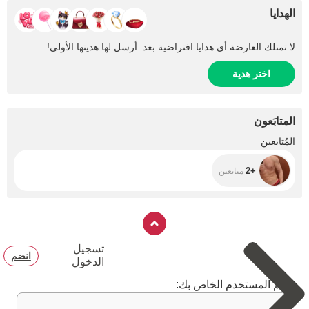
الهدايا
لا تمتلك العارضة أي هدايا افتراضية بعد. أرسل لها هديتها الأولى!
اختر هدية
المتابَعون
+2
المُتابعين
+2
متابعين
تسجيل
انضم
الدخول
اسم المستخدم الخاص بك: