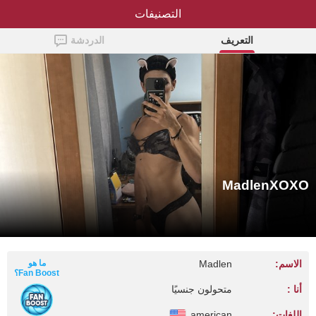
التصنيفات
MadlenXOXO
التعريف
الدردشة
MadlenXOXO
الاسم:
Madlen
ما هو
Fan Boost؟
أنا :
متحولون جنسيًا
اللغات:
american