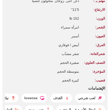
مهتم بـ :
ذكر, أنثى, زوجان, متحولون جنسيًا
الارتفاع:
5'11"
الوزن:
152 lb
الشعر:
امرأة سمراء
العيون:
أسمر
العرق:
أبيض / قوقازي
شعرالعانة:
شعر مشذّب
النصف العلوي:
صغيرة الحجم
المؤخرة:
متوسطة الحجم
قضيب:
كبيرة الحجم
الإهتمامات
لعب شرجي
القذف
lovense
نيك ال
إدخال الأصبع في المؤخره
جنس يدوي
الجلوس