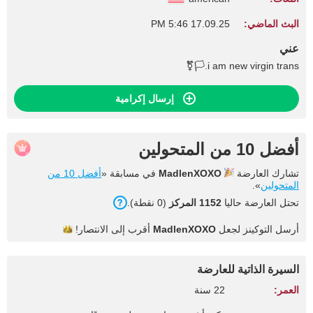
البث الماضي:
17.09.25 5:46 PM
عني
i am new virgin trans.🏳️‍⚧️
إرسال إكرامية
أفضل 10 من المتحولين
تشارك العارضة
MadlenXOXO
في مسابقة «
أفضل 10 من
المتحولين
».
تحتل العارضة حاليا
1152 المركز
(0 نقطة).
أرسل التوكينز لجعل
MadlenXOXO
أقرب إلى
الانتصار!
السيرة الذاتية للعارضة
العمر:
22 سنة