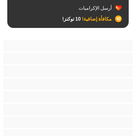
أرسل الإكراميات
مكافأة إضافية!
10 توكنز!
آسيوي
أفضل عارضات الدردشة الخاصة
اطلاق السوائل
الأدوات
الجدة
الجنس العبودي
الصبايا
اللاتينيات