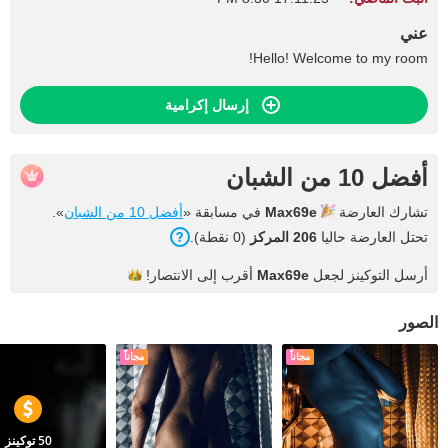
عني
Hello! Welcome to my room!
إرسال إكرامية
أفضل 10 من الشبان
تشارك العارضة
Max69e
في مسابقة «
أفضل 10 من الشبان
».
تحتل العارضة حاليا
206 المركز
(0 نقطة).
أرسل التوكينز لجعل
Max69e
أقرب إلى
الانتصار!
الصور
مجاناً
مجاناً
50 توكينز