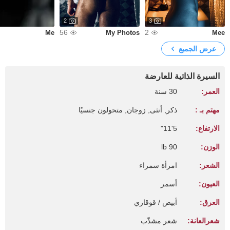
2
3
56
2
Me
My Photos
Mee
عرض الجميع
السيرة الذاتية للعارضة
العمر:
30 سنة
مهتم بـ :
ذكر, أنثى, زوجان, متحولون جنسيًا
الارتفاع:
5'11"
الوزن:
90 lb
الشعر:
امرأة سمراء
العيون:
أسمر
العرق:
أبيض / قوقازي
شعرالعانة:
شعر مشذّب