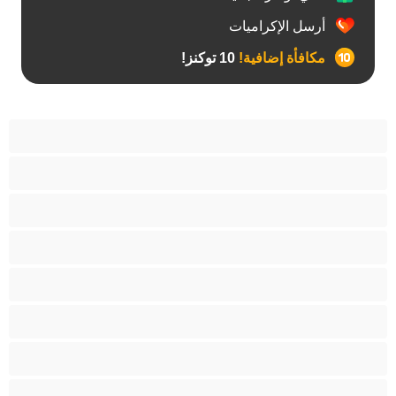
أرسل الإكراميات
مكافأة إضافية!
10 توكنز!
آسيوي
أفضل عارضات الدردشة الخاصة
اطلاق السوائل
الأدوات
الجدة
الجنس العبودي
الصبايا
اللاتينيات