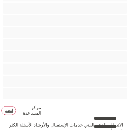
مؤخرة كبيرة
متوسطة الثديين
مدخنات
مفتولة العضلات
ممتلئات الجسم
ممثلة أفلام إباحية
ناضج
هنود
مركز
انضم
المساعدة
الاتصال بالدعم الفني
خدمات الإستقبال والأرشاد
الأسئلة الكثر