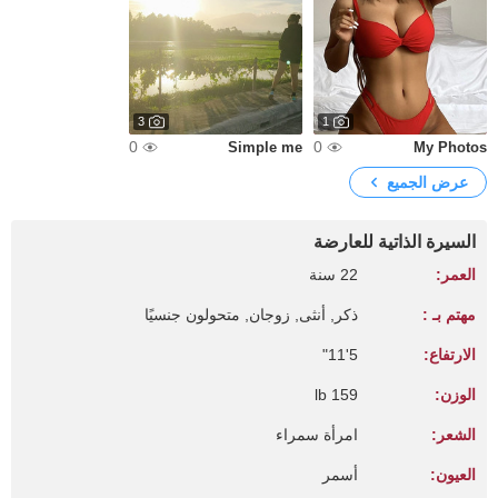
3
1
0
0
Simple me
My Photos
عرض الجميع
السيرة الذاتية للعارضة
العمر:
22 سنة
مهتم بـ :
ذكر, أنثى, زوجان, متحولون جنسيًا
الارتفاع:
5'11"
الوزن:
159 lb
الشعر:
امرأة سمراء
العيون:
أسمر