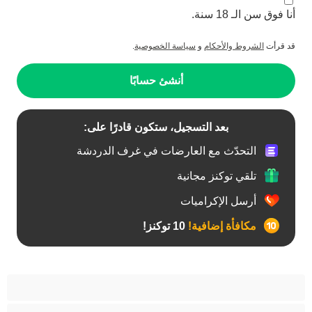
أنا فوق سن الـ 18 سنة.
قد قرأت
الشروط والأحكام
و
سياسة الخصوصية
.
أنشئ حسابًا
بعد التسجيل، ستكون قادرًا على:
التحدّث مع العارضات في غرف الدردشة
تلقي توكنز مجانية
أرسل الإكراميات
مكافأة إضافية!
10 توكنز!
آسيوي
أفضل عارضات الدردشة الخاصة