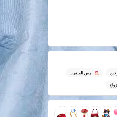
ؤخره
مص القضيب
واج