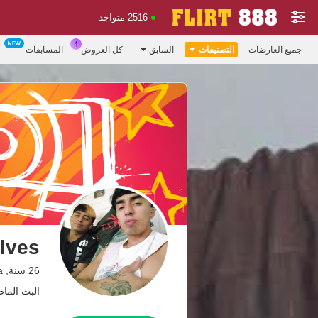
2516 متواجد
جميع العارضات
التصنيفات
السابق
كل العروض
المسابقات
lves
26 سنة, Colombia
البث الماضي: 8.05.26