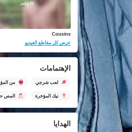
60 توكينز
Cousins
عرض كل مقاطع الفيديو
الإهتمامات
لعب شرجي
من المؤخ
نيك المؤخرة
المص حت
الهدايا