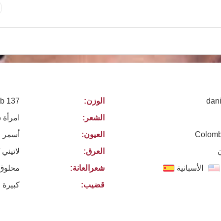
dan
الوزن:
137 lb
الشعر:
امرأة 
Colombi
العيون:
أسمر
العرق:
لاتيني 
الأسبانية
شعرالعانة:
محلوق
قضيب:
كبيرة 