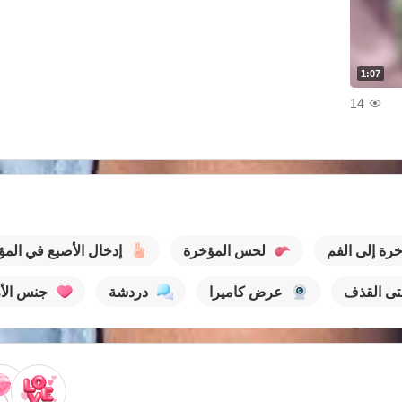
1:07
14
رة إلى الفم
لحس المؤخرة
إدخال الأصبع في الم
ى القذف
عرض كاميرا
دردشة
جنس الأز