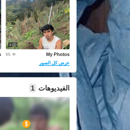
4
s
My Photos
65
عرض كل الصور
الفيديوهات
1