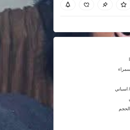
سمراء
/ اسباني
الحجم