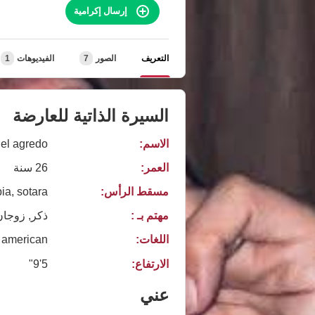
إرسال إكرامية
التعريف
الصور
7
الفيديوهات
1
السيرة الذاتية للعارضة
الاسم:
iel agredo
العمر:
26 سنة
مسقط الرأس:
a, sotara
مهتم بـ :
ذكر, زوجان
اللغات:
american
الارتفاع:
5'9"
عني