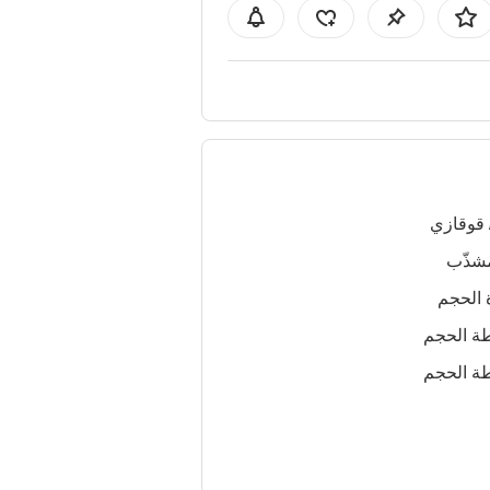
 قوقازي
شذّب
 الحجم
ة الحجم
ة الحجم