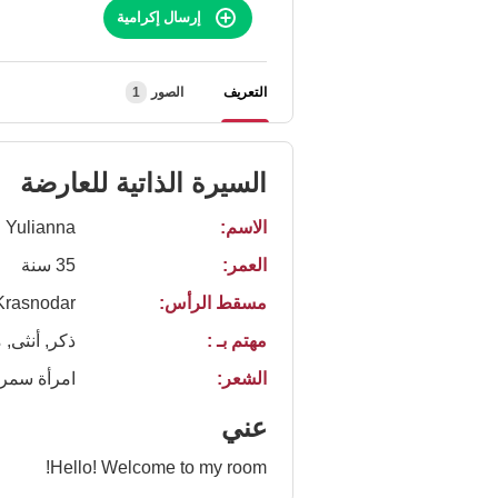
إرسال إكرامية
التعريف
الصور
1
السيرة الذاتية للعارضة
الاسم:
Yulianna
العمر:
35 سنة
مسقط الرأس:
Krasnodar
مهتم بـ :
ذكر, أنثى, 
الشعر:
امرأة سمرا
عني
Hello! Welcome to my room!