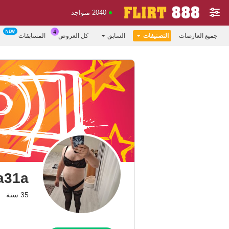
2040 متواجد
جميع العارضات
التصنيفات
السابق
كل العروض
المسابقات
a31a
35 سنة